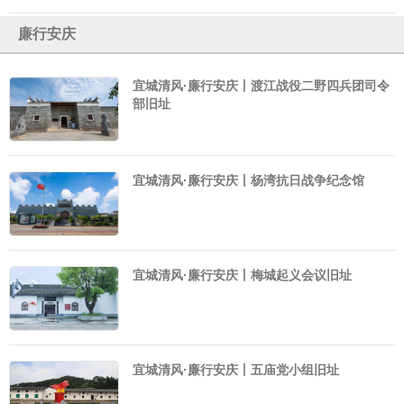
廉行安庆
宜城清风·廉行安庆丨渡江战役二野四兵团司令
部旧址
宜城清风·廉行安庆丨杨湾抗日战争纪念馆
宜城清风·廉行安庆丨梅城起义会议旧址
宜城清风·廉行安庆丨五庙党小组旧址