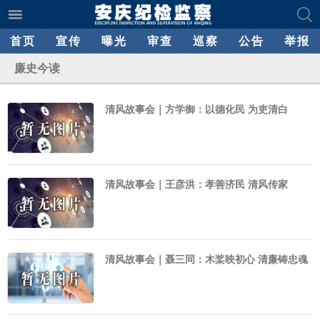
首页
宣传
曝光
审查
巡察
公告
举报
廉史今读
清风故事会｜方学御：以德化民 为吏清白
清风故事会｜王彦洪：孝善济民 清风传家
清风故事会｜聂三同：木桨映初心 清廉铸忠魂