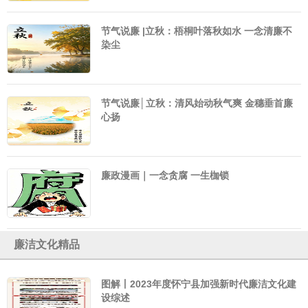
节气说廉 |立秋：梧桐叶落秋如水 一念清廉不
染尘
节气说廉│立秋：清风始动秋气爽 金穗垂首廉
心扬
廉政漫画｜一念贪腐 一生枷锁
廉洁文化精品
图解丨2023年度怀宁县加强新时代廉洁文化建
设综述