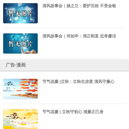
清风故事会｜姚之兰：爱护百姓 不受金银
清风故事会｜何如申：清正刚直 忠孝廉洁
广告·漫画
节气说廉 |立秋：立秋生凉意 清风守廉心
节气说廉 | 立秋守初心 清廉正己身