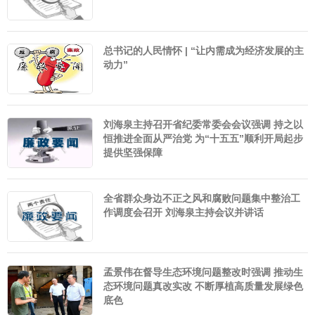
总书记的人民情怀 | “让内需成为经济发展的主
动力”
刘海泉主持召开省纪委常委会会议强调 持之以
恒推进全面从严治党 为“十五五”顺利开局起步
提供坚强保障
全省群众身边不正之风和腐败问题集中整治工
作调度会召开 刘海泉主持会议并讲话
孟景伟在督导生态环境问题整改时强调 推动生
态环境问题真改实改 不断厚植高质量发展绿色
底色