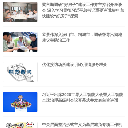
梁言顺调研“好房子”建设工作并主持召开座谈
会 深入学习贯彻习近平总书记重要讲话精神 加
快建设“好房子”探索
孟景伟深入潜山市、桐城市，调研督导汛期地
质灾害防治工作
优化接访场所建设 用心用情服务群众
习近平出席2026世界人工智能大会暨人工智能
全球治理高级别会议开幕式并发表主旨讲话
中央层面整治形式主义为基层减负专项工作机