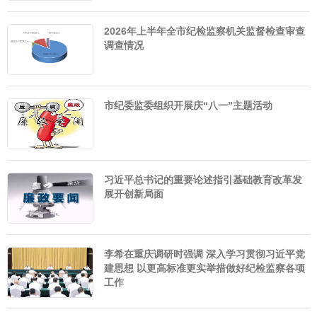
2026年上半年全市纪检监察机关监督检查审查
调查情况
市纪委监委组织开展庆“八一”主题活动
习近平总书记的重要论述指引基础教育改革发
展开创新局面
李希在重庆调研时强调 深入学习贯彻习近平党
建思想 以更高标准更实举措做好纪检监察各项
工作