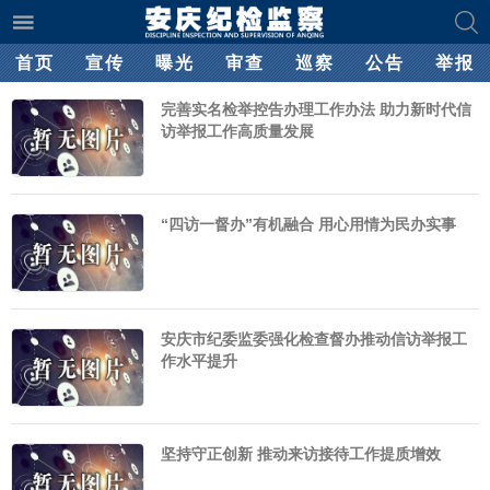
首页
宣传
曝光
审查
巡察
公告
举报
完善实名检举控告办理工作办法 助力新时代信
访举报工作高质量发展
“四访一督办”有机融合 用心用情为民办实事
安庆市纪委监委强化检查督办推动信访举报工
作水平提升
坚持守正创新 推动来访接待工作提质增效