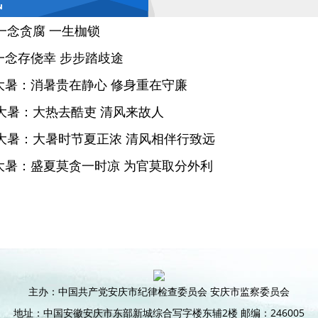
风
一念贪腐 一生枷锁
一念存侥幸 步步踏歧途
|大暑：消暑贵在静心 修身重在守廉
大暑：大热去酷吏 清风来故人
大暑：大暑时节夏正浓 清风相伴行致远
|大暑：盛夏莫贪一时凉 为官莫取分外利
主办：中国共产党安庆市纪律检查委员会 安庆市监察委员会
地址：中国安徽安庆市东部新城综合写字楼东辅2楼 邮编：246005