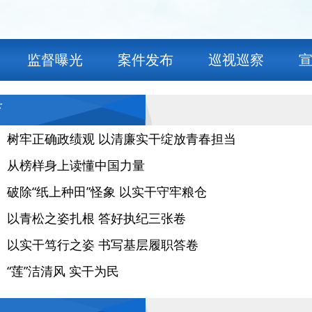
监督曝光
案件发布
巡视巡察
育
】树牢正确政绩观 以清廉实干绽放青春担当
】从榜样身上读懂中国力量
】破除“纸上种田”怪象 以实干守牢粮仓
】以青松之姿扎根 答好执纪三张卷
】以实干笃行之姿 书写基层履职答卷
“莲”洁清风 实干为民