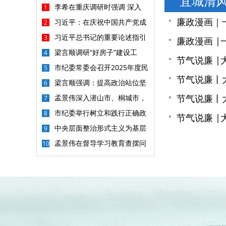
宜城清
李希在重庆调研时强调 深入
1
廉政漫画｜
习近平：在庆祝中国共产党成
2
习近平总书记的重要论述指引
3
廉政漫画 |
梁言顺调研“好房子”建设工
4
节气说廉 
市纪委常委会召开2025年度民
5
节气说廉丨
梁言顺强调：提高政治站位坚
6
节气说廉丨
孟景伟深入潜山市、桐城市，
7
市纪委举行树立和践行正确政
8
节气说廉 
中央层面整治形式主义为基层
9
孟景伟在督导学习教育查摆问
10