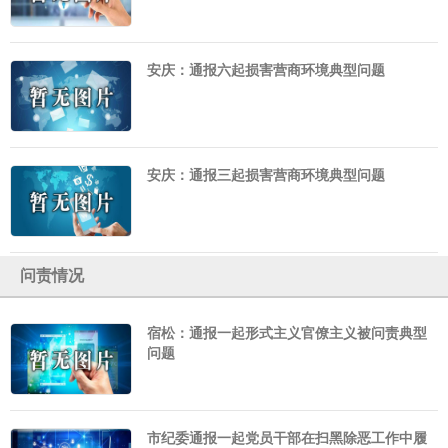
安庆：通报六起损害营商环境典型问题
安庆：通报三起损害营商环境典型问题
问责情况
宿松：通报一起形式主义官僚主义被问责典型
问题
市纪委通报一起党员干部在扫黑除恶工作中履