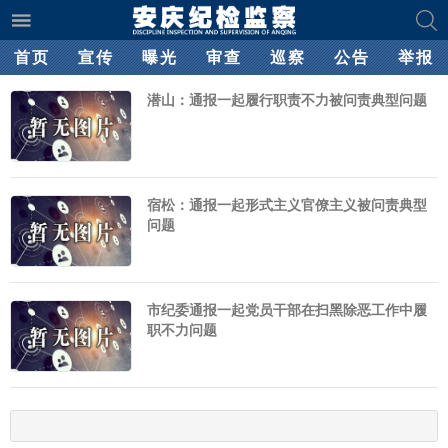
首页
宣传
曝光
审查
巡察
公告
举报
潜山：通报一起履行职责不力被问责典型问题
宿松：通报一起形式主义官僚主义被问责典型
问题
市纪委通报一起党员干部在扫黑除恶工作中履
职不力问题