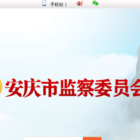
手机站
|