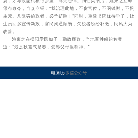
腐，才导致恶棍横行乡里、肆无忌惮。到任揭阳后，姚柬之立即
颁布政令，当众立誓：“我治理此地，不贪官位，不图钱财，不惧
生死。凡阻碍施政者，必予铲除！”同时，重建书院优待学子，让
生员回乡宣传新政，官民沟通顺畅，欠税者纷纷补缴，民风大为
改善。
姚柬之在揭阳爱民如子，勤政廉政，当地百姓纷纷称赞
道：“最是秋霜气是春，爱称父母畏称神。”
电脑版
/微信公众号