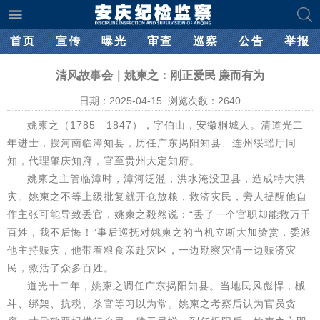
首页
宣传
曝光
审查
巡察
公告
举报
清风故事会｜姚柬之：刚正爱民 廉而有为
日期：2025-04-15 浏览次数：
2640
姚柬之（1785—1847），字伯山，安徽桐城人。清道光二
年进士，授河南临漳知县，历任广东揭阳知县、连州绥瑶厅同
知，代理肇庆知府，官至贵州大定知府。
姚柬之主管临漳时，漳河泛滥，洪水淹没卫县，造成特大洪
灾。姚柬之不等上级批复就开仓放粮，救济灾民，旁人提醒他自
作主张可能导致丢官，姚柬之毅然说：“丢了一个官职却能救万千
百姓，我不后悔！”事后巡抚对姚柬之的当机立断大加赞赏，委派
他主持赈灾，他带着粮食亲赴灾区，一边勘察灾情一边赈济灾
民，救活了众多百姓。
道光十二年，姚柬之调任广东揭阳知县。当地民风彪悍，械
斗、绑架、抗税、杀官等习以为常。姚柬之考察后认为官员贪