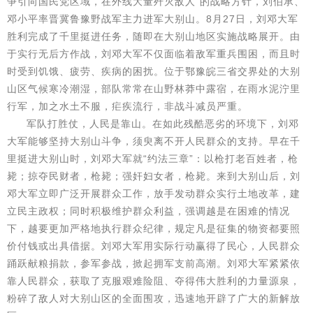
争引向国民党区域，在外线大量歼灭敌人”的战略方针，刘伯承、
邓小平率晋冀鲁豫野战军主力进军大别山。8月27日，刘邓大军
胜利完成了千里挺进任务，随即在大别山地区实施战略展开。由
于实行无后方作战，刘邓大军不仅面临着敌军重兵围困，而且时
时受到饥饿、疲劳、疾病的困扰。位于鄂豫皖三省交界处的大别
山区气候寒冷潮湿，部队常常在山野林莽中露宿，在雨水泥泞里
行军，加之水土不服，疟疾流行，非战斗减员严重。
军队打胜仗，人民是靠山。在如此残酷恶劣的环境下，刘邓
大军能够坚持大别山斗争，须臾离不开人民群众的支持。早在千
里挺进大别山时，刘邓大军就“约法三章”：以枪打老百姓者，枪
毙；掠夺民财者，枪毙；强奸妇女者，枪毙。来到大别山后，刘
邓大军立即广泛开展群众工作，放手发动群众实行土地改革，建
立民主政权；同时积极维护群众利益，强调越是在困难的情况
下，越要更加严格地执行群众纪律，规定凡是征集的物资都要照
价付钱或出具借据。刘邓大军用实际行动赢得了民心，人民群众
踊跃献粮捐款，参军参战，掀起拥军支前高潮。刘邓大军紧紧依
靠人民群众，获取了克服艰难险阻、夺得伟大胜利的力量源泉，
粉碎了敌人对大别山区的全面围攻，迅速地开辟了广大的新解放