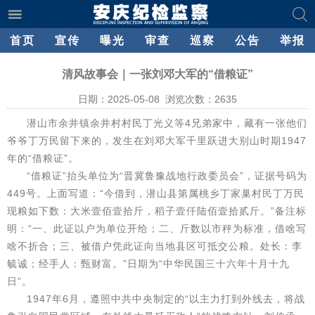
首页
宣传
曝光
审查
巡察
公告
举报
清风故事会｜一张刘邓大军的“借粮证”
日期：2025-05-08 浏览次数：
2635
潜山市余井镇余井村村民丁光义等4兄弟家中，藏有一张他们
爷爷丁万民留下来的，发生在刘邓大军千里跃进大别山时期1947
年的“借粮证”。
“借粮证”抬头单位为“晋冀鲁豫战地行政委员会”，证据号码为
449号。上面写道：“今借到，潜山县第属桃乡丁家巢村民丁万民
现粮如下数：大米壹佰壹拾斤，稻子壹仟陆佰壹拾贰斤。”备注标
明：“一、此证以户为单位开给；二、斤数以市秤为标准，借啥写
啥不折合；三、被借户凭此证向当地县区可抵交公粮。处长：李
毓诚；经手人：甄财富。”日期为“中华民国三十六年十月十九
日”。
1947年6月，遵照中共中央制定的“以主力打到外线去，将战