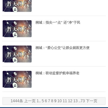
桐城：指尖一“点” 还“净”于民
桐城：“爱心公交”让群众就医更方便
桐城：联动监督护航幸福养老
1444条
上一页
1
..
5
6
7
8
9
10
11
12
13
..
73
下一页