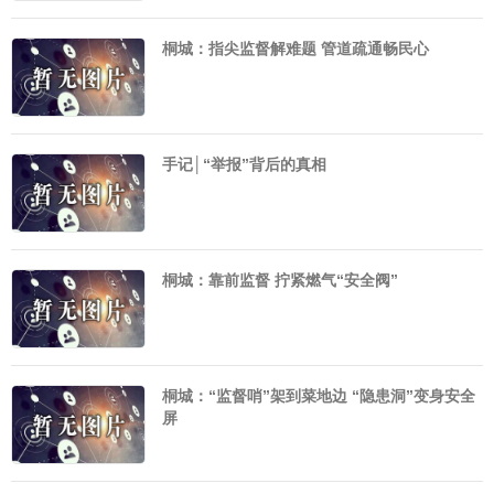
桐城：指尖监督解难题 管道疏通畅民心
手记│“举报”背后的真相
桐城：靠前监督 拧紧燃气“安全阀”
桐城：“监督哨”架到菜地边 “隐患洞”变身安全
屏