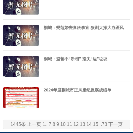
桐城：规范婚丧喜庆事宜 狠刹大操大办歪风
桐城：监督不“断档” 指尖“运”垃圾
2024年度桐城市正风肃纪反腐成绩单
1445条
上一页
1
..
7
8
9
10
11
12
13
14
15
..
73
下一页