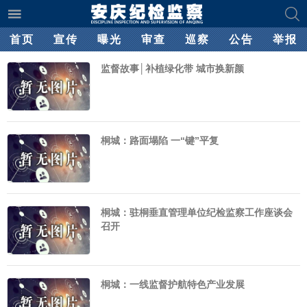
首页
宣传
曝光
审查
巡察
公告
举报
监督故事│补植绿化带 城市换新颜
桐城：路面塌陷 一“键”平复
桐城：驻桐垂直管理单位纪检监察工作座谈会
召开
桐城：一线监督护航特色产业发展