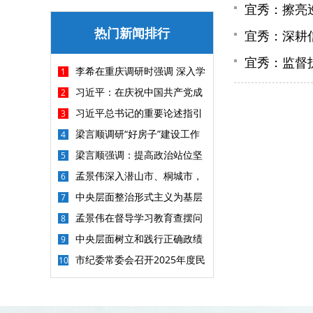
宜秀：擦亮
热门新闻排行
宜秀：深耕
宜秀：监督
李希在重庆调研时强调 深入学
1
习贯彻习近平党建思想 以更高标准
习近平：在庆祝中国共产党成
2
更实举措做好纪检监察各项工作
立105周年大会上的讲话
习近平总书记的重要论述指引
3
基础教育改革发展开创新局面
梁言顺调研“好房子”建设工作
4
并主持召开座谈会 深入学习贯彻习
梁言顺强调：提高政治站位坚
5
近平总书记重要讲话精神 加快建
持问题导向勇于刀刃向内 坚决把集
孟景伟深入潜山市、桐城市，
6
设“好房子”探索房地产高质量发展
中整治重点任务抓紧抓实抓出成效
调研督导汛期地质灾害防治工作
中央层面整治形式主义为基层
7
新路
减负专项工作机制办公室 中央纪委
孟景伟在督导学习教育查摆问
8
办公厅公开通报3起整治形式主义
题整改整治工作时强调 动真碰硬抓
中央层面树立和践行正确政绩
9
为基层减负典型问题
好整改整治 以实实在在的整改成效
观学习教育工作专班 中央纪委办公
市纪委常委会召开2025年度民
10
取信于民
厅公开通报3起政绩观偏差问题
主生活会