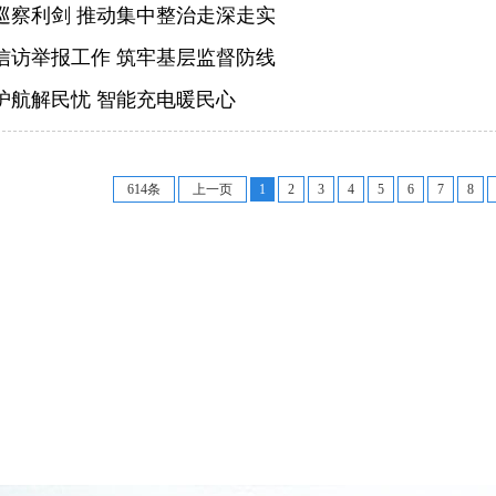
巡察利剑 推动集中整治走深走实
信访举报工作 筑牢基层监督防线
护航解民忧 智能充电暖民心
614条
上一页
1
2
3
4
5
6
7
8