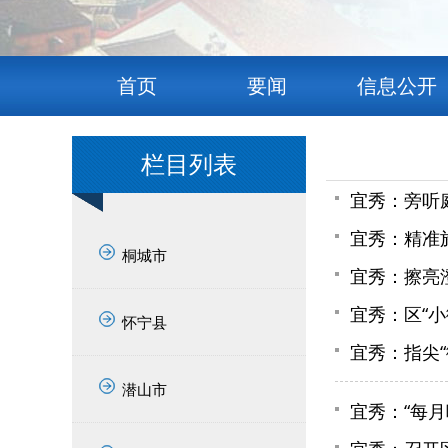
首页
要闻
信息公开
栏目列表
宜秀：旁听
宜秀：精准
桐城市
宜秀：擦亮
宜秀：区“
怀宁县
宜秀：指尖“
潜山市
宜秀：“每