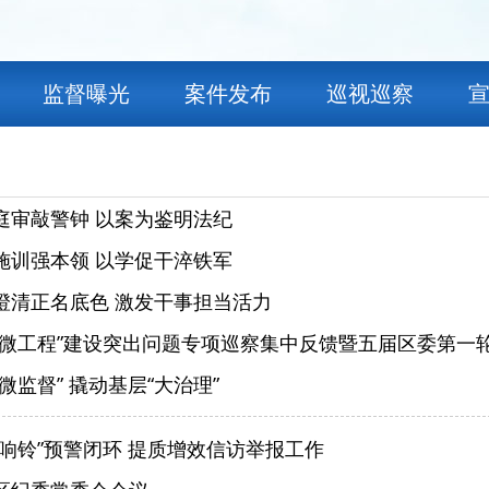
监督曝光
案件发布
巡视巡察
庭审敲警钟 以案为鉴明法纪
施训强本领 以学促干淬铁军
澄清正名底色 激发干事担当活力
小微工程”建设突出问题专项巡察集中反馈暨五届区委第一
微监督” 撬动基层“大治理”
月响铃”预警闭环 提质增效信访举报工作