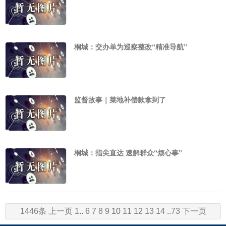
桐城：交办单为巡察整改“精准导航”
监督故事｜菜地补偿款拿到了
桐城：指尖直达 速解群众“烦心事”
1446条
上一页
1
..
6
7
8
9
10
11
12
13
14
..
73
下一页