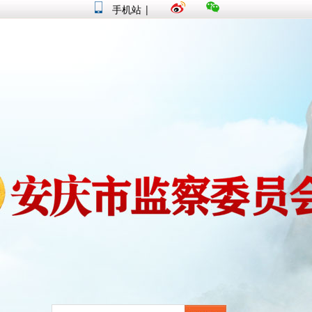
手机站
|