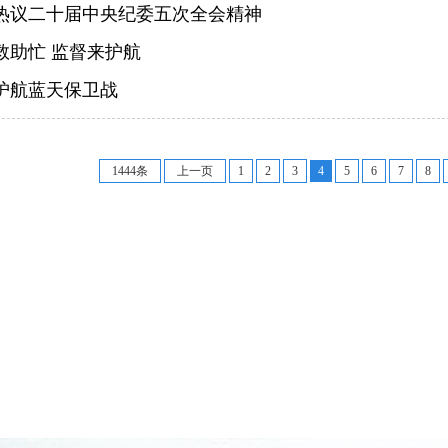
热议二十届中央纪委五次全会精神
救助忙 监督来护航
护航蓝天保卫战
1444条
上一页
1
2
3
4
5
6
7
8