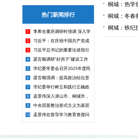
桐城：热学
热门新闻排行
桐城：冬春
桐城：铁纪
李希在重庆调研时强调 深入学
1
习贯彻习近平党建思想 以更高标准
习近平：在庆祝中国共产党成
2
更实举措做好纪检监察各项工作
立105周年大会上的讲话
习近平总书记的重要论述指引
3
基础教育改革发展开创新局面
梁言顺调研“好房子”建设工作
4
并主持召开座谈会 深入学习贯彻习
市纪委常委会召开2025年度民
5
近平总书记重要讲话精神 加快建
主生活会
梁言顺强调：提高政治站位坚
6
设“好房子”探索房地产高质量发展
持问题导向勇于刀刃向内 坚决把集
市纪委举行树立和践行正确政
7
新路
中整治重点任务抓紧抓实抓出成效
绩观学习教育读书班暨理论学习中
孟景伟深入潜山市、桐城市，
8
心组学习会议
调研督导汛期地质灾害防治工作
中央层面整治形式主义为基层
9
减负专项工作机制办公室 中央纪委
孟景伟在督导学习教育查摆问
10
办公厅公开通报3起整治形式主义
题整改整治工作时强调 动真碰硬抓
为基层减负典型问题
好整改整治 以实实在在的整改成效