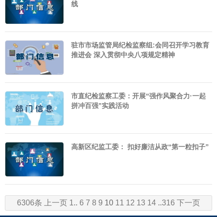
线
驻市市场监管局纪检监察组:会同召开学习教育
推进会 深入贯彻中央八项规定精神
市直纪检监察工委：开展“强作风聚合力·一起
拼冲百强”实践活动
高新区纪监工委： 扣好廉洁从政“第一粒扣子”
6306条
上一页
1
..
6
7
8
9
10
11
12
13
14
..
316
下一页