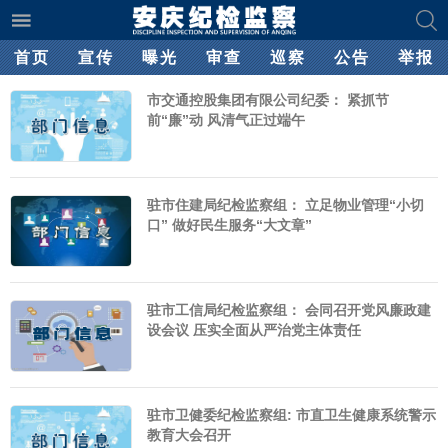
首页
宣传
曝光
审查
巡察
公告
举报
市交通控股集团有限公司纪委： 紧抓节
前“廉”动 风清气正过端午
驻市住建局纪检监察组： 立足物业管理“小切
口” 做好民生服务“大文章”
驻市工信局纪检监察组： 会同召开党风廉政建
设会议 压实全面从严治党主体责任
驻市卫健委纪检监察组: 市直卫生健康系统警示
教育大会召开