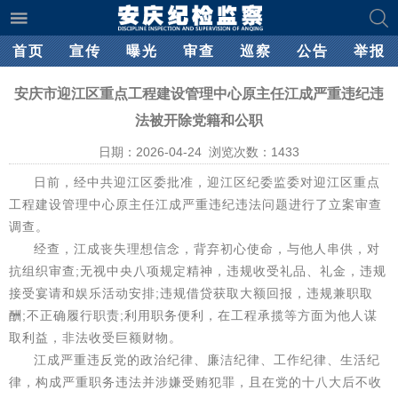
首页
宣传
曝光
审查
巡察
公告
举报
安庆市迎江区重点工程建设管理中心原主任江成严重违纪违
法被开除党籍和公职
日期：2026-04-24 浏览次数：
1433
日前，经中共迎江区委批准，迎江区纪委监委对迎江区重点
工程建设管理中心原主任江成严重违纪违法问题进行了立案审查
调查。
经查，江成丧失理想信念，背弃初心使命，与他人串供，对
抗组织审查;无视中央八项规定精神，违规收受礼品、礼金，违规
接受宴请和娱乐活动安排;违规借贷获取大额回报，违规兼职取
酬;不正确履行职责;利用职务便利，在工程承揽等方面为他人谋
取利益，非法收受巨额财物。
江成严重违反党的政治纪律、廉洁纪律、工作纪律、生活纪
律，构成严重职务违法并涉嫌受贿犯罪，且在党的十八大后不收