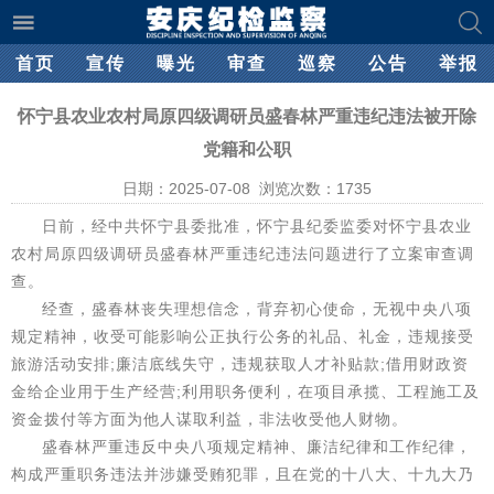
首页
宣传
曝光
审查
巡察
公告
举报
怀宁县农业农村局原四级调研员盛春林严重违纪违法被开除
党籍和公职
日期：2025-07-08 浏览次数：
1735
日前，经中共怀宁县委批准，怀宁县纪委监委对怀宁县农业
农村局原四级调研员盛春林严重违纪违法问题进行了立案审查调
查。
经查，盛春林丧失理想信念，背弃初心使命，无视中央八项
规定精神，收受可能影响公正执行公务的礼品、礼金，违规接受
旅游活动安排;廉洁底线失守，违规获取人才补贴款;借用财政资
金给企业用于生产经营;利用职务便利，在项目承揽、工程施工及
资金拨付等方面为他人谋取利益，非法收受他人财物。
盛春林严重违反中央八项规定精神、廉洁纪律和工作纪律，
构成严重职务违法并涉嫌受贿犯罪，且在党的十八大、十九大乃