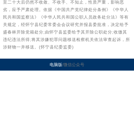
至二十大后仍然不收敛、不收手、不知止，性质严重，影响恶
劣，应予严肃处理。依据《中国共产党纪律处分条例》《中华人
民共和国监察法》《中华人民共和国公职人员政务处分法》等有
关规定，经怀宁县纪委常委会会议研究并报县委批准，决定给予
盛春林开除党籍处分;由怀宁县监委给予其开除公职处分;收缴其
违纪违法所得;将其涉嫌犯罪问题移送检察机关依法审查起诉，所
涉财物一并移送。(怀宁县纪委监委)
电脑版
/微信公众号