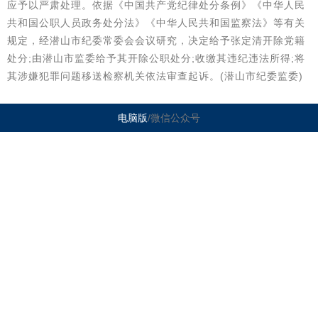
应予以严肃处理。依据《中国共产党纪律处分条例》《中华人民
共和国公职人员政务处分法》《中华人民共和国监察法》等有关
规定，经潜山市纪委常委会会议研究，决定给予张定清开除党籍
处分;由潜山市监委给予其开除公职处分;收缴其违纪违法所得;将
其涉嫌犯罪问题移送检察机关依法审查起诉。(潜山市纪委监委)
电脑版
/微信公众号