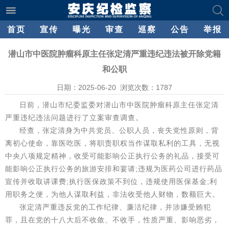
首页
宣传
曝光
审查
巡察
公告
举报
潜山市中医院肿瘤科原主任张定清严重违纪违法被开除党籍
和公职
日期：2025-06-20 浏览次数：
1787
日前，潜山市纪委监委对潜山市中医院肿瘤科原主任张定清
严重违纪违法问题进行了立案审查调查。
经查，张定清身为中共党员、公职人员，丧失党性原则，背
离初心使命，靠医吃医，将职责职权当作谋取私利的工具，无视
中央八项规定精神，收受可能影响公正执行公务的礼品，接受可
能影响公正执行公务的旅游安排和宴请;违规为医药公司进行药品
宣传并收取讲课费;执行医保政策不到位，违规使用医保基金;利
用职务之便，为他人谋取利益，非法收受他人财物，数额巨大。
张定清严重违反党的工作纪律、廉洁纪律，并涉嫌受贿犯
罪，且在党的十八大后不收敛、不收手，性质严重、影响恶劣，