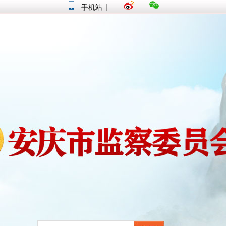
手机站
|