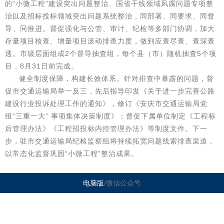
的“小微工程”建设突出问题整治、国省干线领域风腐问题专项整
治以及招标投标领域突出问题系统整治，同部署、同要求、同督
导、同推进。督促强化与公管、审计、纪检等多部门协调，加大
存量项目核查、增量项目滚动排查力度，做到应查尽查、查深查
透。市级层面组成2个督导抽查组，每个县（市）随机抽查5个项
目，8月31日前完成。
健全制度保障，构建长效体系。针对排查中暴露的问题，督
促市交通运输局举一反三，先后指导印发《关于进一步完善公路
建设行业投诉处理工作的通知》，修订《安庆市交通运输局党
组“三重一大” 事项集体决策制度》；督促下属单位制定《工程标
后管理办法》《工程招投标内控管理办法》等制度文件。下一
步，驻市交通运输局纪检监察组将持续拓宽问题线索排查渠道，
以常态化监督巩固“小微工程”整治成果。
电脑版
/微信公众号