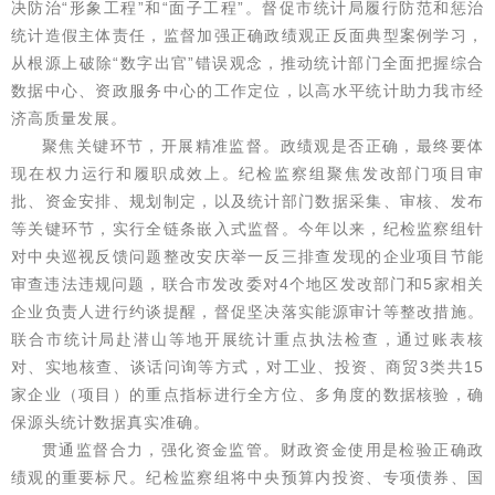
决防治“形象工程”和“面子工程”。督促市统计局履行防范和惩治
统计造假主体责任，监督加强正确政绩观正反面典型案例学习，
从根源上破除“数字出官”错误观念，推动统计部门全面把握综合
数据中心、资政服务中心的工作定位，以高水平统计助力我市经
济高质量发展。
聚焦关键环节，开展精准监督。政绩观是否正确，最终要体
现在权力运行和履职成效上。纪检监察组聚焦发改部门项目审
批、资金安排、规划制定，以及统计部门数据采集、审核、发布
等关键环节，实行全链条嵌入式监督。今年以来，纪检监察组针
对中央巡视反馈问题整改安庆举一反三排查发现的企业项目节能
审查违法违规问题，联合市发改委对4个地区发改部门和5家相关
企业负责人进行约谈提醒，督促坚决落实能源审计等整改措施。
联合市统计局赴潜山等地开展统计重点执法检查，通过账表核
对、实地核查、谈话问询等方式，对工业、投资、商贸3类共15
家企业（项目）的重点指标进行全方位、多角度的数据核验，确
保源头统计数据真实准确。
贯通监督合力，强化资金监管。财政资金使用是检验正确政
绩观的重要标尺。纪检监察组将中央预算内投资、专项债券、国