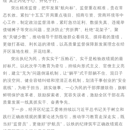
绩”真正内化于心、外化于行。
突出精准监督，把牢发展“航向标”。监督重在精准，贵在常
态长效。紧扣“十五五”开局重点项目、招商引资、营商环境等中
心工作，制定政治监督清单，紧盯急功近利、数据失真、违规举
债铺摊子等突出问题，坚决防止“穷折腾”、杜绝“花架子”。聚
焦“关键少数”，推动领导干部既做群众看得见、摸得着的显绩，
更做打基础、利长远的潜绩，以高质量监督保障新发展理念在经
开区落地生根、开花结果。
突出执纪为民，夯实实干“压舱石”。实干是检验政绩观的最
好标尺。以此次学习教育为牵引，持续向形式主义、官僚主义亮
剑，建立“无为”问题倒逼机制，让“躺平”式干部躺不住、混日子
的没空间。健全容错纠错和澄清正名机制，划清干事创业的“安全
底线”，为敢于担当、踏实做事、一心为民的干部撑腰鼓劲，旗帜
鲜明保护改革者、鼓励探索者、宽容失误者，激励全区干部在高
质量发展一线真抓实干、奋勇争先。
下一步，经开区纪监工委将持续以习近平总书记关于树立和
践行正确政绩观的重要论述为指引，推动学习教育走深走实，既
当好“监督员”，更做好“护航员”，以铁的纪律筑牢正确政绩观在