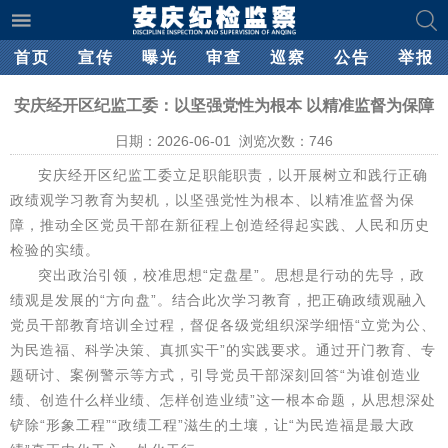
首页
宣传
曝光
审查
巡察
公告
举报
安庆经开区纪监工委：以坚强党性为根本 以精准监督为保障
日期：2026-06-01 浏览次数：
746
安庆经开区纪监工委立足职能职责，以开展树立和践行正确
政绩观学习教育为契机，以坚强党性为根本、以精准监督为保
障，推动全区党员干部在新征程上创造经得起实践、人民和历史
检验的实绩。
突出政治引领，校准思想“定盘星”。思想是行动的先导，政
绩观是发展的“方向盘”。结合此次学习教育，把正确政绩观融入
党员干部教育培训全过程，督促各级党组织深学细悟“立党为公、
为民造福、科学决策、真抓实干”的实践要求。通过开门教育、专
题研讨、案例警示等方式，引导党员干部深刻回答“为谁创造业
绩、创造什么样业绩、怎样创造业绩”这一根本命题，从思想深处
铲除“形象工程”“政绩工程”滋生的土壤，让“为民造福是最大政