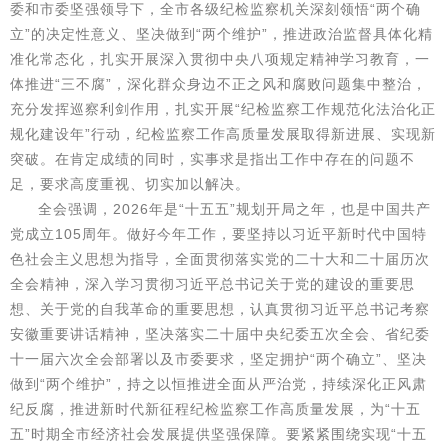
委和市委坚强领导下，全市各级纪检监察机关深刻领悟“两个确
立”的决定性意义、坚决做到“两个维护”，推进政治监督具体化精
准化常态化，扎实开展深入贯彻中央八项规定精神学习教育，一
体推进“三不腐”，深化群众身边不正之风和腐败问题集中整治，
充分发挥巡察利剑作用，扎实开展“纪检监察工作规范化法治化正
规化建设年”行动，纪检监察工作高质量发展取得新进展、实现新
突破。在肯定成绩的同时，实事求是指出工作中存在的问题不
足，要求高度重视、切实加以解决。
全会强调，2026年是“十五五”规划开局之年，也是中国共产
党成立105周年。做好今年工作，要坚持以习近平新时代中国特
色社会主义思想为指导，全面贯彻落实党的二十大和二十届历次
全会精神，深入学习贯彻习近平总书记关于党的建设的重要思
想、关于党的自我革命的重要思想，认真贯彻习近平总书记考察
安徽重要讲话精神，坚决落实二十届中央纪委五次全会、省纪委
十一届六次全会部署以及市委要求，坚定拥护“两个确立”、坚决
做到“两个维护”，持之以恒推进全面从严治党，持续深化正风肃
纪反腐，推进新时代新征程纪检监察工作高质量发展，为“十五
五”时期全市经济社会发展提供坚强保障。要紧紧围绕实现“十五