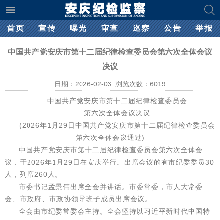
首页
宣传
曝光
审查
巡察
公告
举报
中国共产党安庆市第十二届纪律检查委员会第六次全体会议
决议
日期：2026-02-03 浏览次数：
6019
中国共产党安庆市第十二届纪律检查委员会
第六次全体会议决议
(2026年1月29日中国共产党安庆市第十二届纪律检查委员会
第六次全体会议通过)
中国共产党安庆市第十二届纪律检查委员会第六次全体会
议，于2026年1月29日在安庆举行。出席会议的有市纪委委员30
人，列席260人。
市委书记孟景伟出席全会并讲话。市委常委，市人大常委
会、市政府、市政协领导班子成员出席会议。
全会由市纪委常委会主持。全会坚持以习近平新时代中国特