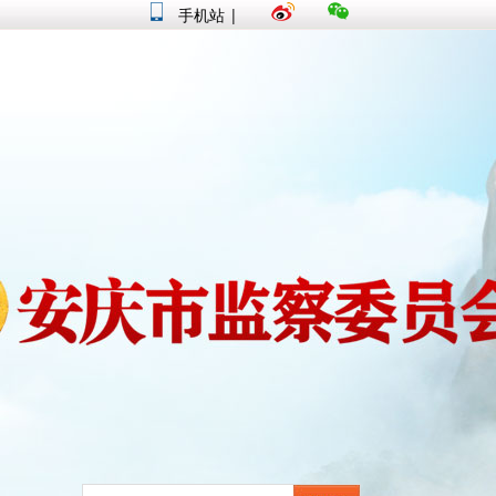
手机站
|