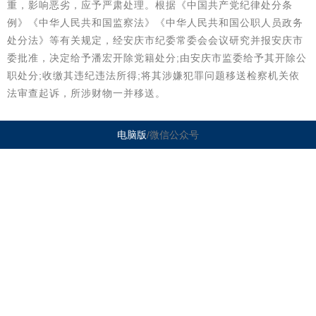
重，影响恶劣，应予严肃处理。根据《中国共产党纪律处分条
例》《中华人民共和国监察法》《中华人民共和国公职人员政务
处分法》等有关规定，经安庆市纪委常委会会议研究并报安庆市
委批准，决定给予潘宏开除党籍处分;由安庆市监委给予其开除公
职处分;收缴其违纪违法所得;将其涉嫌犯罪问题移送检察机关依
法审查起诉，所涉财物一并移送。
电脑版
/微信公众号