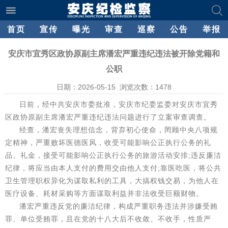
首页
宣传
曝光
审查
巡察
公告
举报
安庆市宜秀区政协原副主席潘宏严重违纪违法被开除党籍和
公职
日期：2026-05-15 浏览次数：
1478
日前，经中共安庆市委批准，安庆市纪委监委对安庆市宜秀
区政协原副主席潘宏严重违纪违法问题进行了立案审查调查。
经查，潘宏丧失理想信念，背弃初心使命，罔顾中央八项规
定精神，严重败坏医德医风，收受可能影响公正执行公务的礼
品、礼金，接受可能影响公正执行公务的旅游活动安排;违反廉洁
纪律，将应当由本人支付的费用交由他人支付;靠医吃医，将公共
卫生管理职权异化为谋取私利的工具，大搞权钱交易，为他人在
医疗设备、耗材采购等方面谋取利益并非法收受巨额财物。
潘宏严重违反党的廉洁纪律，构成严重职务违法并涉嫌受贿
罪、单位受贿罪，且在党的十八大后不收敛、不收手，性质严