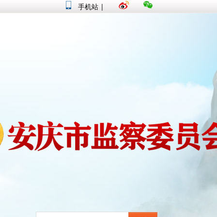
手机站
|