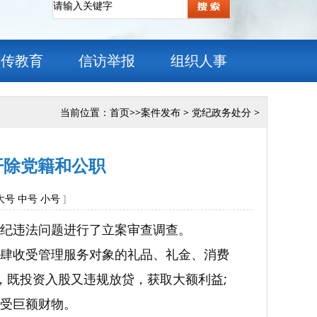
宣传教育
信访举报
组织人事
当前位置：
首页
>>
案件发布
>
党纪政务处分
>
开除党籍和公职
大号
中号
小号
]
纪违法问题进行了立案审查调查。
肆收受管理服务对象的礼品、礼金、消费
，既投资入股又违规放贷，获取大额利益;
受巨额财物。