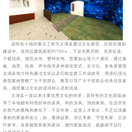
该特色小镇的重点工程为太湖县廉洁文化展馆，目前在规划
建设中。该馆总建筑面积约700㎡，下设光辉历程、光荣征途、
千载清风、德范永传、警钟长鸣、责重如山等六个展区，通过展
板、场景、绘画、声光电等多种展览形式，全方位、多角度展现
太湖县地方特色廉洁文化以及纪检监察工作成效等，用违纪违法
典型案例警醒广大干部群众，教育引导广大干部群众传承优良家
风，感受廉洁文化的浸润和心灵的洗涤。
太湖县一直以来注重优秀文化的传承，其特有的文化底蕴涵
养了本地颇有特色的诤的县风、和的乡风、清的家风。在这些良
好风气的熏陶和教化下，千百年来，这里人才辈出，不乏以清廉
著称的家族和名士，如，重德赵家、清正李家、守贫朱家、正业
叶家等。各家都留有家风家训，规约家族成员，砥砺操守品行，