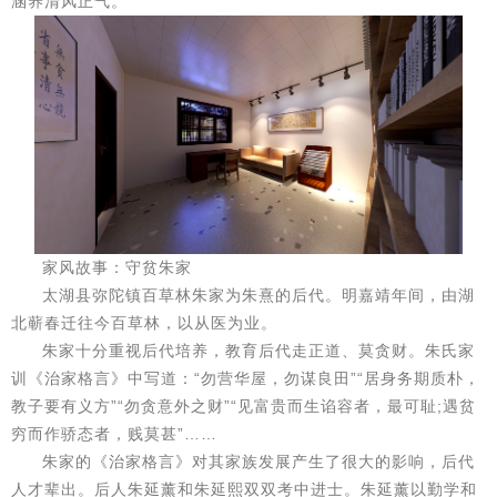
涵养清风正气。
家风故事：守贫朱家
太湖县弥陀镇百草林朱家为朱熹的后代。明嘉靖年间，由湖
北蕲春迁往今百草林，以从医为业。
朱家十分重视后代培养，教育后代走正道、莫贪财。朱氏家
训《治家格言》中写道：“勿营华屋，勿谋良田”“居身务期质朴，
教子要有义方”“勿贪意外之财”“见富贵而生谄容者，最可耻;遇贫
穷而作骄态者，贱莫甚”……
朱家的《治家格言》对其家族发展产生了很大的影响，后代
人才辈出。后人朱延薰和朱延熙双双考中进士。朱延薰以勤学和