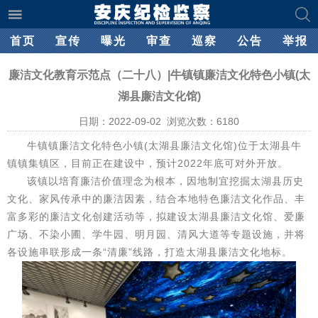
首页
宣传
曝光
审查
巡察
公告
举报
廉洁文化教育示范点（二十八）|牛镇镇廉洁文化特色小镇(太
湖县廉洁文化馆)
日期：2022-09-02 浏览次数：
6180
牛镇镇廉洁文化特色小镇(太湖县廉洁文化馆)位于太湖县牛
镇镇集镇区，目前正在建设中，预计2022年底可对外开放。
该镇以培育廉洁价值理念为根本，因地制宜挖掘太湖县历史
文化、家风传承中的廉洁因素，结合本地特色廉洁文化作品、丰
富多彩的廉洁文化创建活动等，拟建设太湖县廉洁文化馆、爱廉
广场、不染小圃、学牛园、明月园、清风大道等专题设施，并将
各设施串联形成一条“清廉”线路，打造太湖县廉洁文化地标。