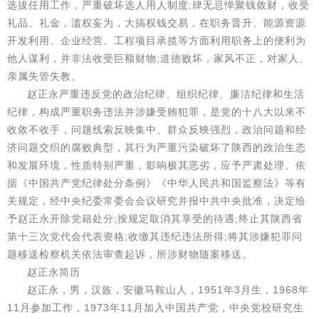
选拔任用工作，严重破坏选人用人制度;肆无忌惮聚钱敛财，收受
礼品、礼金，滥权妄为，大搞权钱交易，在职务晋升、能源资源
开发利用、企业经营、工程项目承揽等方面利用职务上的便利为
他人谋利，并非法收受巨额财物;道德败坏，家风不正，对家人、
亲属失管失教。
赵正永严重违反党的政治纪律、组织纪律、廉洁纪律和生活
纪律，构成严重职务违法并涉嫌受贿犯罪，是党的十八大以来不
收敛不收手，问题线索反映集中、群众反映强烈，政治问题和经
济问题交织的腐败典型，其行为严重污染破坏了陕西的政治生态
和发展环境，性质特别严重，影响极其恶劣，应予严肃处理。依
据《中国共产党纪律处分条例》《中华人民共和国监察法》等有
关规定，经中央纪委常委会会议研究并报中共中央批准，决定给
予赵正永开除党籍处分;按规定取消其享受的待遇;终止其陕西省
第十三次党代会代表资格;收缴其违纪违法所得;将其涉嫌犯罪问
题移送检察机关依法审查起诉，所涉财物随案移送。
赵正永简历
赵正永，男，汉族，安徽马鞍山人，1951年3月生，1968年
11月参加工作，1973年11月加入中国共产党，中央党校研究生