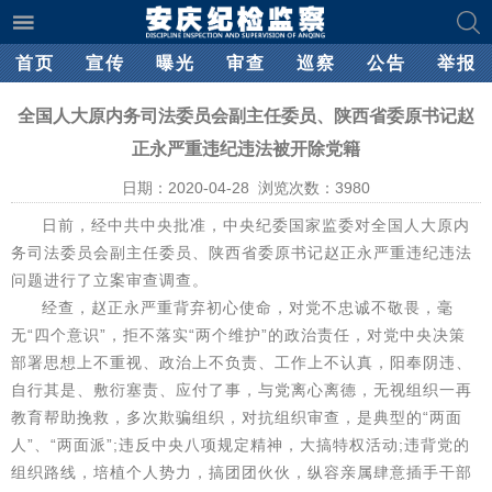
首页
宣传
曝光
审查
巡察
公告
举报
全国人大原内务司法委员会副主任委员、陕西省委原书记赵
正永严重违纪违法被开除党籍
日期：2020-04-28 浏览次数：
3980
日前，经中共中央批准，中央纪委国家监委对全国人大原内
务司法委员会副主任委员、陕西省委原书记赵正永严重违纪违法
问题进行了立案审查调查。
经查，赵正永严重背弃初心使命，对党不忠诚不敬畏，毫
无“四个意识”，拒不落实“两个维护”的政治责任，对党中央决策
部署思想上不重视、政治上不负责、工作上不认真，阳奉阴违、
自行其是、敷衍塞责、应付了事，与党离心离德，无视组织一再
教育帮助挽救，多次欺骗组织，对抗组织审查，是典型的“两面
人”、“两面派”;违反中央八项规定精神，大搞特权活动;违背党的
组织路线，培植个人势力，搞团团伙伙，纵容亲属肆意插手干部