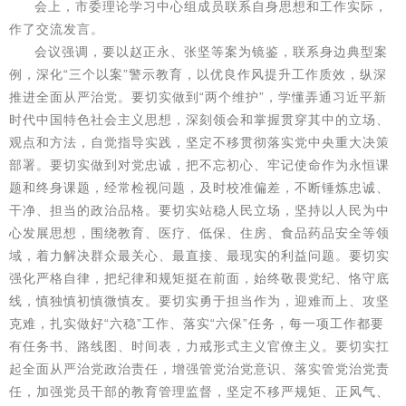
会上，市委理论学习中心组成员联系自身思想和工作实际，
作了交流发言。
会议强调，要以赵正永、张坚等案为镜鉴，联系身边典型案
例，深化“三个以案”警示教育，以优良作风提升工作质效，纵深
推进全面从严治党。要切实做到“两个维护”，学懂弄通习近平新
时代中国特色社会主义思想，深刻领会和掌握贯穿其中的立场、
观点和方法，自觉指导实践，坚定不移贯彻落实党中央重大决策
部署。要切实做到对党忠诚，把不忘初心、牢记使命作为永恒课
题和终身课题，经常检视问题，及时校准偏差，不断锤炼忠诚、
干净、担当的政治品格。要切实站稳人民立场，坚持以人民为中
心发展思想，围绕教育、医疗、低保、住房、食品药品安全等领
域，着力解决群众最关心、最直接、最现实的利益问题。要切实
强化严格自律，把纪律和规矩挺在前面，始终敬畏党纪、恪守底
线，慎独慎初慎微慎友。要切实勇于担当作为，迎难而上、攻坚
克难，扎实做好“六稳”工作、落实“六保”任务，每一项工作都要
有任务书、路线图、时间表，力戒形式主义官僚主义。要切实扛
起全面从严治党政治责任，增强管党治党意识、落实管党治党责
任，加强党员干部的教育管理监督，坚定不移严规矩、正风气、