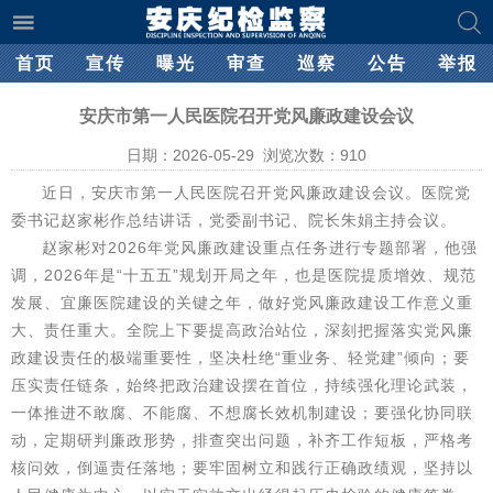
首页
宣传
曝光
审查
巡察
公告
举报
安庆市第一人民医院召开党风廉政建设会议​
日期：2026-05-29 浏览次数：
910
近日，安庆市第一人民医院召开党风廉政建设会议。医院党
委书记赵家彬作总结讲话，党委副书记、院长朱娟主持会议。
赵家彬对2026年党风廉政建设重点任务进行专题部署，他强
调，2026年是“十五五”规划开局之年，也是医院提质增效、规范
发展、宜廉医院建设的关键之年，做好党风廉政建设工作意义重
大、责任重大。全院上下要提高政治站位，深刻把握落实党风廉
政建设责任的极端重要性，坚决杜绝“重业务、轻党建”倾向；要
压实责任链条，始终把政治建设摆在首位，持续强化理论武装，
一体推进不敢腐、不能腐、不想腐长效机制建设；要强化协同联
动，定期研判廉政形势，排查突出问题，补齐工作短板，严格考
核问效，倒逼责任落地；要牢固树立和践行正确政绩观，坚持以