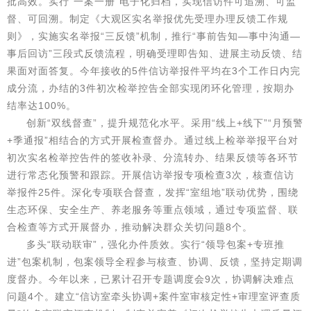
批高效。实行“一案一册”电子化归档，实现信访件可追溯、可监
督、可回溯。制定《大观区实名举报优先受理办理反馈工作规
则》，实施实名举报“三反馈”机制，推行“事前告知—事中沟通—
事后回访”三段式反馈流程，明确受理即告知、进展主动反馈、结
果面对面答复。今年接收的5件信访举报件平均在3个工作日内完
成分流，办结的3件初次检举控告全部实现闭环化管理，按期办
结率达100%。
创新“双线督查”，提升规范化水平。采用“线上+线下”“月预警
+季通报”相结合的方式开展检查督办。通过线上检举举报平台对
初次实名检举控告件的签收补录、分流转办、结果反馈等各环节
进行常态化预警和跟踪。开展信访举报专项检查3次，核查信访
举报件25件。深化专项联合督查，发挥“室组地”联动优势，围绕
生态环保、安全生产、养老服务等重点领域，通过专项监督、联
合检查等方式开展督办，推动解决群众关切问题8个。
多头“联动联审”，强化办件质效。实行“领导包案+专班推
进”包案机制，包案领导全程参与核查、协调、反馈，坚持定期调
度督办。今年以来，已累计召开专题调度会9次，协调解决难点
问题4个。建立“信访室牵头协调+案件室审核定性+审理室评查质