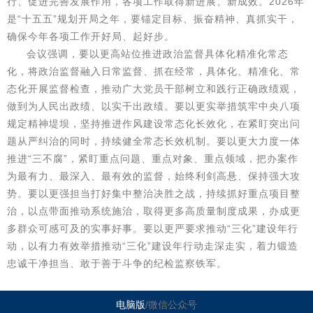
行、促进完善发展作用，各项工作取得新进展、新成效。2026年
是“十五五”规划开局之年，要锚定目标、振奋精神、真抓实干，
确保今年各项工作开好局、起好步。
会议强调，要以更高站位推进政治监督具体化精准化常态
化，将政治监督融入日常监督、抓在经常，具体化、精准化、常
态化开展监督检查，推动广大党员干部树立和践行正确政绩观，
做到为人民出政绩、以实干出政绩。要以更实举措筑牢中央八项
规定精神堤坝，坚持推进作风建设常态化长效化，在紧盯突出问
题从严纠治的同时，持续健全常态长效机制。要以更大力度一体
推进“三不腐”，紧盯重点问题、重点对象、重点领域，把办案作
为最有力、最深入、最有效的监督，始终利剑高悬、保持强大攻
势。要以更强担当打好集中整治决胜之战，持续抓好重点项目整
治，以点带面推动系统施治，取得更多高质量制度成果，办成更
多群众可感可及的实事好事。要以更严要求推动“三化”建设年行
动，以有力有效举措推动“三化”建设年行动走深走实，着力锻造
忠诚干净担当、敢于善于斗争的纪检监察铁军。
电脑版
/微信公众号