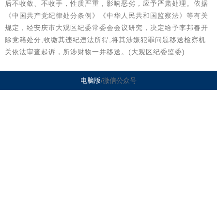
后不收敛、不收手，性质严重，影响恶劣，应予严肃处理。依据
《中国共产党纪律处分条例》《中华人民共和国监察法》等有关
规定，经安庆市大观区纪委常委会会议研究，决定给予李邦春开
除党籍处分;收缴其违纪违法所得;将其涉嫌犯罪问题移送检察机
关依法审查起诉，所涉财物一并移送。(大观区纪委监委)
电脑版
/微信公众号