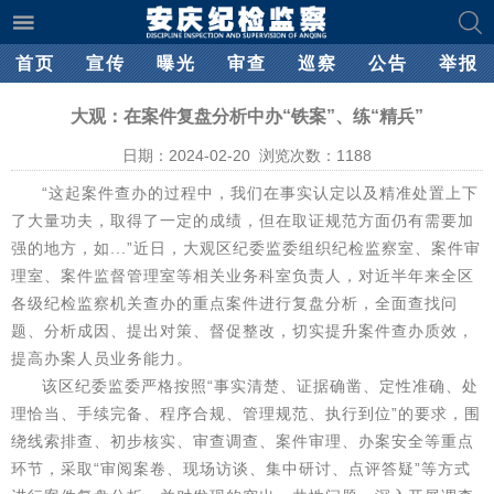
首页
宣传
曝光
审查
巡察
公告
举报
大观：在案件复盘分析中办“铁案”、练“精兵”
日期：2024-02-20 浏览次数：
1188
“这起案件查办的过程中，我们在事实认定以及精准处置上下
了大量功夫，取得了一定的成绩，但在取证规范方面仍有需要加
强的地方，如...”近日，大观区纪委监委组织纪检监察室、案件审
理室、案件监督管理室等相关业务科室负责人，对近半年来全区
各级纪检监察机关查办的重点案件进行复盘分析，全面查找问
题、分析成因、提出对策、督促整改，切实提升案件查办质效，
提高办案人员业务能力。
该区纪委监委严格按照“事实清楚、证据确凿、定性准确、处
理恰当、手续完备、程序合规、管理规范、执行到位”的要求，围
绕线索排查、初步核实、审查调查、案件审理、办案安全等重点
环节，采取“审阅案卷、现场访谈、集中研讨、点评答疑”等方式