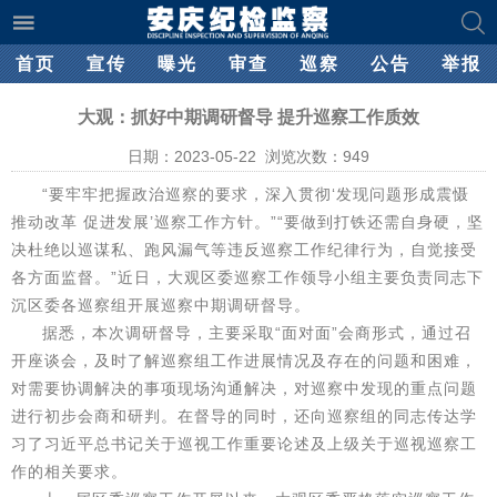
首页
宣传
曝光
审查
巡察
公告
举报
大观：抓好中期调研督导 提升巡察工作质效
日期：2023-05-22 浏览次数：
949
“要牢牢把握政治巡察的要求，深入贯彻‘发现问题形成震慑
推动改革 促进发展’巡察工作方针。”“要做到打铁还需自身硬，坚
决杜绝以巡谋私、跑风漏气等违反巡察工作纪律行为，自觉接受
各方面监督。”近日，大观区委巡察工作领导小组主要负责同志下
沉区委各巡察组开展巡察中期调研督导。
据悉，本次调研督导，主要采取“面对面”会商形式，通过召
开座谈会，及时了解巡察组工作进展情况及存在的问题和困难，
对需要协调解决的事项现场沟通解决，对巡察中发现的重点问题
进行初步会商和研判。在督导的同时，还向巡察组的同志传达学
习了习近平总书记关于巡视工作重要论述及上级关于巡视巡察工
作的相关要求。