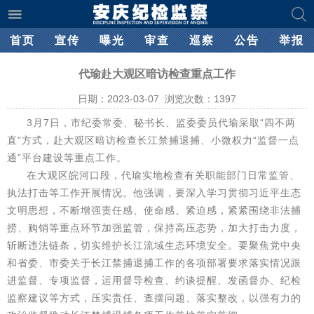
首页
宣传
曝光
审查
巡察
公告
举报
代瑜赴大观区暗访检查重点工作
日期：2023-03-07 浏览次数：
1397
3月7日，市纪委常委、秘书长、监委委员代瑜采取“四不两
直”方式，赴大观区暗访检查长江禁捕退捕、小微权力“监督一点
通”平台建设等重点工作。
在大观区皖河口段，代瑜实地检查有关职能部门日常监管、
执法打击等工作开展情况。他强调，要深入学习贯彻习近平生态
文明思想，不断增强责任感、使命感、紧迫感，紧紧围绕非法捕
捞、购销等重点环节加强监管，保持高压态势，加大打击力度，
斩断违法链条，切实维护长江流域生态环境安全。要聚焦党中央
和省委、市委关于长江禁捕退捕工作的各项部署要求落实情况跟
进监督、专项监督，运用督导检查、约谈提醒、发函督办、纪检
监察建议等方式，压实责任、查摆问题、落实整改，以强有力的