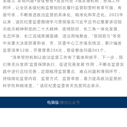
套建立“发现问题+督促整改+追责问责”3项贯通机制，形成工作
闭环，让全区各级纪检监察组织在履行监督职责时有章可循、有
据可依，不断推进政治监督的具体化、精准化和常态化。2022年
以来，该区纪委监委围绕学习贯彻落实习近平总书记重要讲话指
示批示精神和党的二十大精神、疫情防控、长三角一体化发展、
生态环保、长江流域禁捕退捕、违法用地整改、“双招双引”等党
中央重大决策部署和省、市、区委中心工作落实情况，累计编发
监督清单12份，开展督查234次，督促整改问题341个。
“清单管控机制让政治监督工作有了载体和抓手。下一步，我
们将充分发挥‘监督保障执行、促进完善发展’作用，不断在监督实
践中进行总结完善，定期梳理监督重点、难点问题和薄弱环节，
持续细化监督内容、监督方式、监督举措，着力提高政治监督的
科学性和精准度。” 该区纪委监委有关负责同志表示。
电脑版
/微信公众号