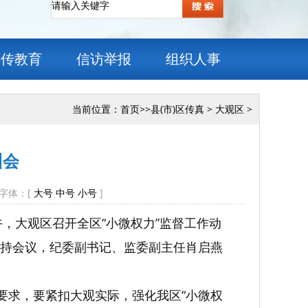
宣传教育
信访举报
组织人事
当前位置：
首页
>>
县(市)区传真
>
大观区
>
训会
 字体：[
大号
中号
小号
]
午，大观区召开全区“小微权力”监督工作动
持会议，纪委副书记、监委副主任肖启燕
要求，要紧扣大观实际，强化我区“小微权