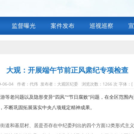
监督曝光
案件发布
巡视巡察
大观：开展端午节前正风肃纪专项检查
9-06-04 作者：代伟 发布者：大观区纪委 浏览次数：
1266
次 字体：[
游等老问题以及隐形变异“四风”“节日腐败”问题，在全
区范围内
，不断巩固拓展落实中央八项规定精神成果
。
镇
街
道和基层村、居
是否存在中纪委列出的四个方面12类形式主