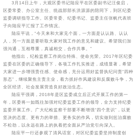
3月14日上午，大观区委书记陆应平在区委副书记汪俊启，
区委常委、办公室主任、统战部部长洪源源的陪同下，到区纪委
监委调研指导工作。区委常委、纪委书记、监委主任张帆代表班
子向陆应平汇报了工作情况。
陆应平说，“今天来和大家见个面，一方面是认认路、认认
人，另一方面是要听取大家对我工作的意见和建议。希望我们加
强沟通，互相尊重，真诚相交，合作共事。”
他指出，纪检监察工作岗位特殊、使命光荣。2017年区纪委
监委在区委的正确领导下，各项工作扎实推进，成绩显著，希望
大家进一步增强责任感、使命感，充分运用好监督执纪问责“四种
形态”，继续聚焦主责主业，着力抓好作风建设和反腐败斗争，为
全区经济、社会发展营造良好政治生态。
陆应平强调，2018年是区监委成立后正式开展工作的第一
年，区委将一如既往加强对纪委监委工作的领导，全力支持纪委
监委开展工作。广大纪检监察干部要不断增强“四个意识”，以更
坚决的态度、更有力的举措、更务实的作风，切实做到惩治腐败
不松劲，以永远在路上的执着把全面从严治党引向深入。
陆应平一行还参观了清风话室，对区纪委监委坚持制度创