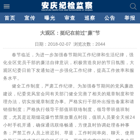
首页
宣传
曝光
审查
巡察
公告
举报
大观区：挺纪在前过“廉”节
日期：2018-02-07 浏览次数：
2044
春节临近，为进一步加强春节期间工作纪律和生活纪律，强
化全区党员干部的廉洁自律意识，积极营造良好的节日氛围，大
观区纪委日前下发通知进一步强化工作纪律，提高工作效率和服
务水平。
健全工作制度，严肃工作纪律。为加强春节期间的党风廉政
建设，纪委党风室会同有关部门健全完善了相关的规章制度和管
理办法，切实按规章制度办事。严格实行干部外出报告备案和请
销假制度；严格执行领导干部值班联络制度，领导带班值班制
度，尤其是近期烟花爆竹禁限放重点时段，值班人员要全天候24
小时手机开通，确保通讯联络畅通，方便及时协调处理各种事
务；严禁工作人员上班迟到、早退，工作时间串岗、聊天、使用