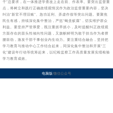
干”总要求，在一体推进学查改上走在前、作表率。要突出监督重
点，将树立和践行正确政绩观情况作为政治监督重要内容，坚决
纠治“新官不理旧账”、急功近利、弄虚作假等突出问题。要聚焦
民生有感，持续深化集中整治，严惩“蝇贪蚁腐”，切实维护群众
利益。要坚持严管厚爱，既注重抓早抓小，及时提醒纠正政绩观
方面存在的苗头性倾向性问题，又旗帜鲜明为敢于担当作为者撑
腰鼓劲，激发干部干事创业内生动力。要注重结合融合，坚持把
学习教育与推动中心工作结合起来，同深化集中整治和开展“三
化”建设年行动等统筹起来，以纪检监察工作高质量发展实绩检验
学习教育成效。
电脑版
/微信公众号