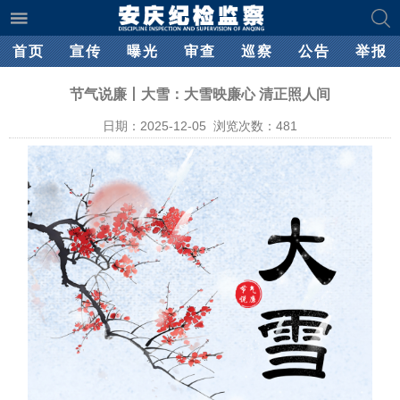
首页
宣传
曝光
审查
巡察
公告
举报
节气说廉丨大雪：大雪映廉心 清正照人间
日期：2025-12-05 浏览次数：
481