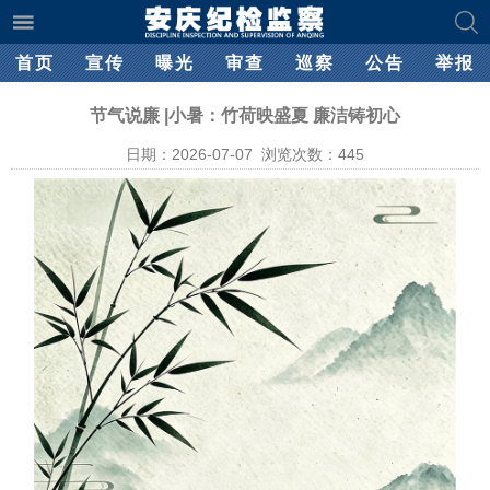
首页
宣传
曝光
审查
巡察
公告
举报
节气说廉 |小暑：竹荷映盛夏 廉洁铸初心
日期：2026-07-07 浏览次数：
445