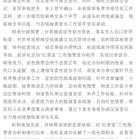
固定移交时限、压实各环节移交责任。同时，细化完善移交登
记、多层审核把关、专人签字确认、全程留痕备查等规范化工作
流程，进一步规范线索移交各个环节，从源头杜绝线索漏交、拖
延移交等问题，为后续核查督办工作筑牢坚实基础。
精准分级预警，分类施策提升督办质效。落实专人归口管理
制度，对所有巡察移交线索建立动态管理台账，实时跟踪核查进
度、研判处置堵点、动态掌握办理情况，依据线索办理滞后风险
等级，差异化启动“红黄蓝”三色预警督办程序，实现分类督办、
精准发力。蓝色预警适用于进度正常、临近办结时限的线索，依
托口头提醒、线上通报等柔性督办方式，督促承办单位紧盯节点
有序推进核查工作，提前防范线索超期问题。针对进展偏慢、小
幅超期、核查推进乏力的线索，启动黄色预警，制发工作提示单
划定整改时限，倒逼责任单位提速攻坚、补齐工作短板。针对长
期悬而未决、处置阻力较大的疑难复杂线索，启动红色预警，将
其列入全县季度重点调度事项，通过下发专项督办函压实责任，
全力推动疑难线索清仓见底。
机制落地见效，持续释放巡察监督效能。自“红黄蓝”三色预
警督办机制推行以来，宿松县成功化解了一批长期积压、处置滞