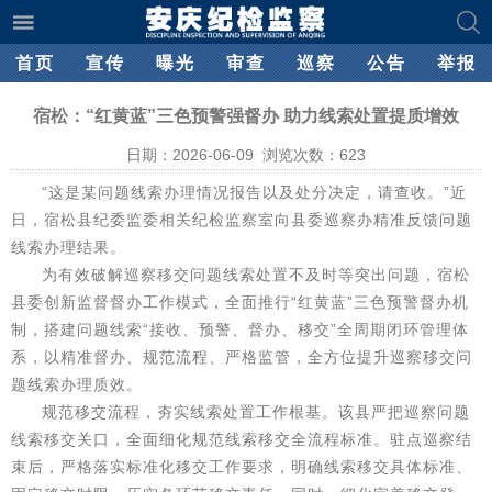
首页
宣传
曝光
审查
巡察
公告
举报
宿松：“红黄蓝”三色预警强督办 助力线索处置提质增效
日期：2026-06-09 浏览次数：
623
“这是某问题线索办理情况报告以及处分决定，请查收。”近
日，宿松县纪委监委相关纪检监察室向县委巡察办精准反馈问题
线索办理结果。
为有效破解巡察移交问题线索处置不及时等突出问题，宿松
县委创新监督督办工作模式，全面推行“红黄蓝”三色预警督办机
制，搭建问题线索“接收、预警、督办、移交”全周期闭环管理体
系，以精准督办、规范流程、严格监管，全方位提升巡察移交问
题线索办理质效。
规范移交流程，夯实线索处置工作根基。该县严把巡察问题
线索移交关口，全面细化规范线索移交全流程标准。驻点巡察结
束后，严格落实标准化移交工作要求，明确线索移交具体标准、