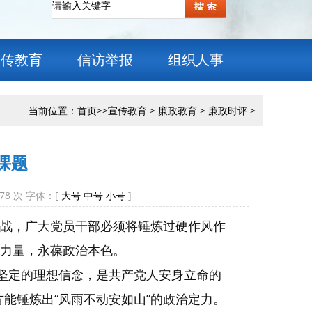
宣传教育
信访举报
组织人事
当前位置：
首页
>>
宣传教育
>
廉政教育
>
廉政时评
>
课题
78
次 字体：[
大号
中号
小号
]
战，广大党员干部必须将锤炼过硬作风作
进力量，永葆政治本色。
。坚定的理想信念，是共产党人安身立命的
方能锤炼出“风雨不动安如山”的政治定力。