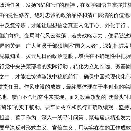
政治任务，发扬“钻”和“研”的精神，在深学细悟中掌握
可摧的党性修养、绝对忠诚的政治品格和清正廉洁的价值
中反复淬炼，才能让理想信念真正内化于心、外化于行，
校准航向标。变局时代风云激荡，若失战略定力，便易随
局的关键。广大党员干部须胸怀“国之大者”，深刻把握
见微知著、拨云见日的政治慧眼，增强在不确定性中把握
行党中央决策部署的实际行动，转化为立足长远、夯基固
之中，才能在惊涛骇浪中稳舵前行，确保中国式现代化伟
深耕责任田。作风建设的成效，最终要体现在干事创业的实
地、锲而不舍地奋斗来实现。面对改革攻坚的“硬骨头”和
石留印”的实干韧劲。要牢固树立和践行正确政绩观，坚
担当、善于作为，深入一线寻计问策，聚焦痛点精准发力
要坚决反对形式主义、官僚主义，用实实在在的工作成效