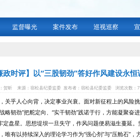
监督曝光
案件发布
巡视巡察
廉政时评】以“三股韧劲”答好作风建设永恒
0 作者：贺昕 来源：宿松县纪委监委 发布者：宿松县纪委监委 浏览次数：
7
，关乎人心向背，决定事业兴衰。面对新征程上的风险挑
“战略韧劲”把舵定向、“实干韧劲”践诺于行，方能凝聚奋
筑牢定盘星。思想堤坝一旦失守，作风问题便易滋生蔓延
唯有以持续深入的理论学习作为“强心剂”与“压舱石”，