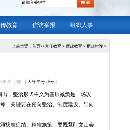
宣传教育
信访举报
组织人事
当前位置：
首页
>>
宣传教育
>
廉政教育
>
廉政时评
>
578
次 字体：[
大号
中号
小号
]
明指出，整治形式主义为基层减负是一场攻
神，关键要在靶向整治、制度建设、导向
须找准症结、精准施策。要既紧盯文山会