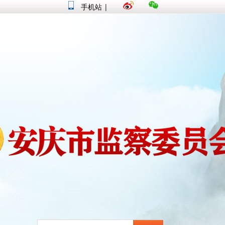
手机站
|