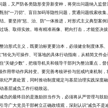
老问题，又严防各类隐形变异新变种，将突出问题纳入监
甄别“一刀切”、盲目加码等隐性问题，贯通问题线索收
结。要坚持“惩、治、防”一体推进，对形式主义典型案
过场、取得实效。唯有精准画像、靶向打击，才能坚决拔
整治形式主义，既要治标更要治本，必须健全制度体系、
杠杠”转化为可操作、可落地的具体行动指南，从精简文件
住“关键少数”，把领导机关和领导干部列为整治重点，督
引领作用带动作风转变。要完善考核评价与惩戒约束机制
依纪严肃处置，同时推动制度规定与基层治理实践深度融
动基层减负工作行稳致远。
减负的最终目的是激励担当作为，必须将从严管理与鼓励
引导广大党员干部树立正确政绩观，深刻认识“减负不是