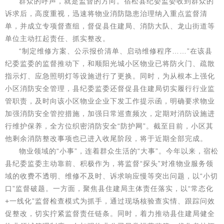
群众的呼声，就是监督的方向。宿松县纪委监委收到群众的
诉求后，高度重视，迅速将物业消防隐患治理纳入重点监督清
单，并成立专项督查组，督促县住建局、消防大队、龙山街道等
单位主动扛起责任、抓实整改。
“制定维修方案、公示报价清单、启动维修程序……”在该县
纪委监委的监督推动下，和顺阳光城小区物业已将防火门、疏散
指示灯、应急照明灯等设施进行了更换。同时，为从根本上强化
小区消防安全管理，县纪委监委还督促县住建局切实履行行业监
管职责，及时向该小区物业企业下发工作提示函，明确要求物业
加强消防安全管控措施，加强日常巡查频次，定期对消防设施进
行维护保养，全方位织密消防安全“防护网”。截至目前，小区其
他剩余消防整改事项也已进入收尾阶段，将于近期全部完成。
物业领域的“小事”，连着群众生活的“大事”。今年以来，宿松
县纪委监委主动靠前、积极作为，将监督“探头”对准物业服务领
域的收费不透明、维修不及时、诉求响应慢等突出问题，以“小切
口”监督破题。一方面，聚焦县住建局主体责任落实，以“常态化
+一线化”监督检查模式为抓手，通过现场核验查实情、跟踪问效
促整改，切实拧紧监督责任链条。同时，着力推动县住建局健全