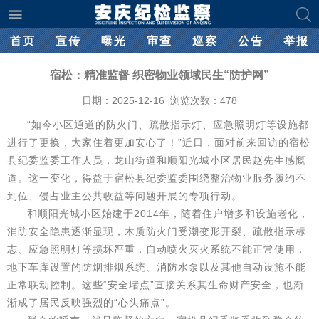
首页
宣传
曝光
审查
巡察
公告
举报
宿松：精准监督 织密物业领域民生“防护网”
日期：2025-12-16 浏览次数：
478
“如今小区通道的防火门、疏散指示灯、应急照明灯等设施都
进行了更换，大家住着更加安心了！”近日，面对前来回访的宿松
县纪委监委工作人员，龙山街道和顺阳光城小区居民赵先生感慨
道。这一变化，得益于宿松县纪委监委围绕整治物业服务履约不
到位、侵占业主公共收益等问题开展的专项行动。
和顺阳光城小区始建于2014年，随着住户增多和设施老化，
消防安全隐患逐渐显现，木质防火门受潮变形开裂、疏散指示标
志、应急照明灯等损坏严重，自动喷火灭火系统不能正常使用，
地下车库设置的防烟排烟系统、消防水泵以及其他自动设施不能
正常联动控制。这些“安全堵点”直接关系其生命财产安全，也渐
渐成了居民反映强烈的“心头痛点”。