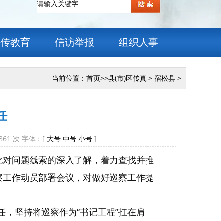
宣传教育
信访举报
组织人事
当前位置：
首页
>>
县(市)区传真
>
宿松县
>
任
861
次 字体：[
大号
中号
小号
]
化对问题线索的深入了解，着力查找并推
察工作动员部署会议，对做好巡察工作提
任，坚持将巡察作为“书记工程”扛在肩