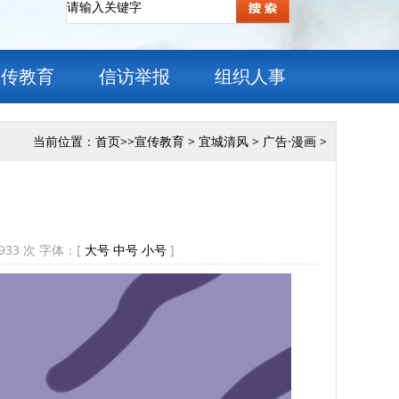
宣传教育
信访举报
组织人事
当前位置：
首页
>>
宣传教育
>
宜城清风
>
广告·漫画
>
933
次 字体：[
大号
中号
小号
]