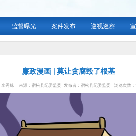
监督曝光
案件发布
巡视巡察
廉政漫画 |莫让贪腐毁了根基
 作者：李秀琼 来源：宿松县纪委监委 发布者：宿松县纪委监委 浏览次数：